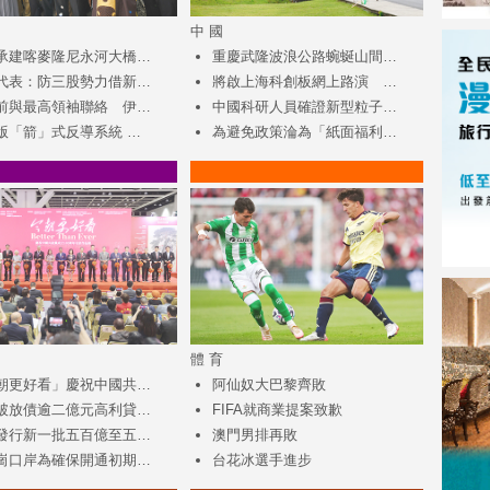
中 國
承建喀麥隆尼永河大橋…
重慶武隆波浪公路蜿蜒山間…
代表：防三股勢力借新…
將啟上海科創板網上路演 …
前與最高領袖聯絡 伊…
中國科研人員確證新型粒子…
版「箭」式反導系統 …
為避免政策淪為「紙面福利…
體 育
朝更好看」慶祝中國共…
阿仙奴大巴黎齊敗
破放債逾二億元高利貸…
FIFA就商業提案致歉
發行新一批五百億至五…
澳門男排再敗
崗口岸為確保開通初期…
台花冰選手進步