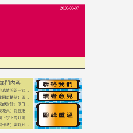
2026-08-07
熱門內容
涉感情問題一婦…
校園廣播站）四…
親師對話）假日…
繁花集）對新建…
園正宗上海月餅
習作選）當時只…