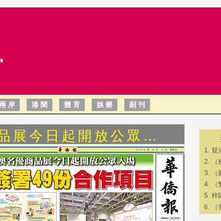
兩 岸
港 聞
體 育
娛 樂
副 刊
商品展今日起開放公眾…
疑
（
（
（
梓
（