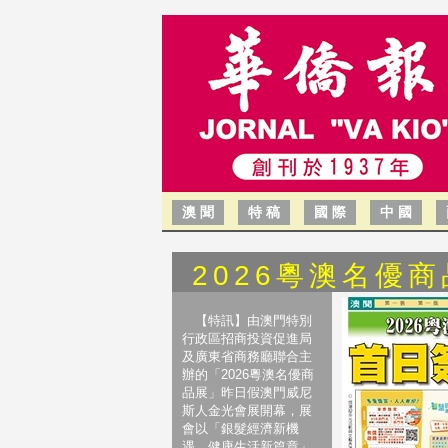
澳 聞
特 稿
國 際
中 國
2026粵澳名優
【特訊】由澳門特別
行政區招商投資促進局
及廣東省商務廳聯合主
辦的「2026粵澳名優商
品展」昨日假澳門威尼
斯人金光會展開幕，展
會以「銀髮經濟新機
遇，健康生活新篇章」