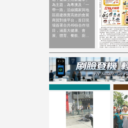
為主題，為粵澳及「一
帶一路」沿線國家與地
區搭建務實高效的會展
商貿對接平台，首日現
場簽署合共49份合作項
目，涵蓋大健康、會
展、體育、餐飲、廚…