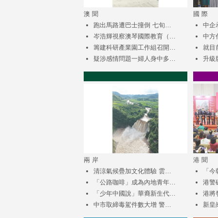
澳 聞
國 際
跑出馬路遭巴士撞倒 七旬…
中企
岑浩輝視察澳琴國際教育（…
中方
籌建科研產業園工作組召開…
就目
疑涉感情問題一婦人身中多…
升級
兩 岸
港 聞
清涼氣候疊加文化體驗 雲…
「今
「公路咖啡」成為內地青年…
港警
「少年中國說」華裔新生代…
港將
中市取締毒駕件數大增 警…
新皇