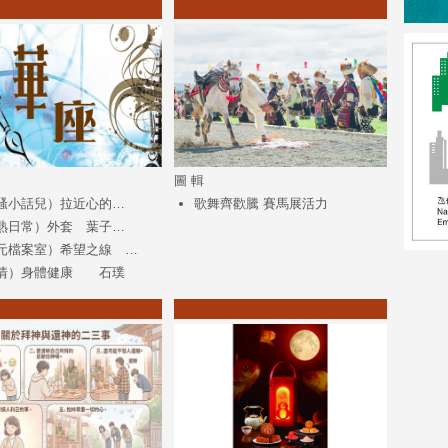
圖 輯
騷小話兒）​拉近心的…
歌舞齊歡騰 賽馬展活力
熟日常）​外套 葉子…
元檔案室）希望之線 …
情）身體健康 石璞