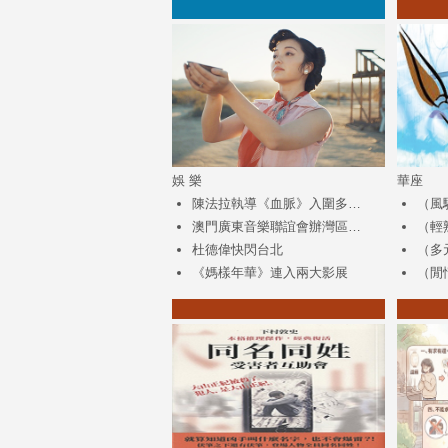
娛 樂
華座
陳法拉執導《血脈》入圍多…
（風
澳門廣東音樂聯誼會辦灣區…
（輕
杜德偉快閃台北
（多
《媽樣年華》連入兩大影展
（閒